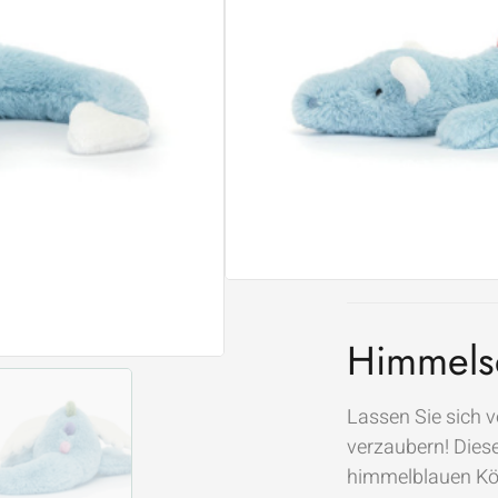
JETZT BES
Nicht vorrätig
WARENK
ZUR W
Himmels
Lassen Sie sich
verzaubern! Dies
himmelblauen Kö