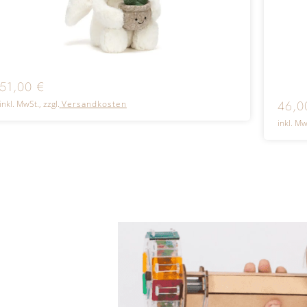
51,00
€
46,
inkl. MwSt., zzgl.
Versandkosten
inkl. Mw