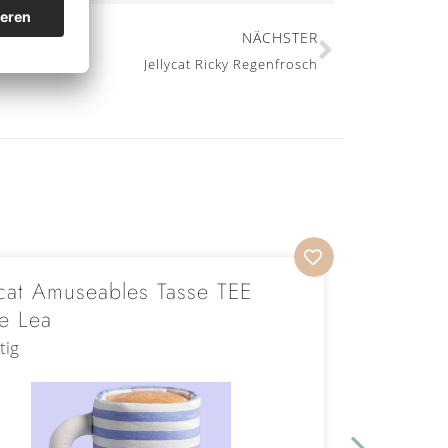
NÄCHSTER
Jellycat Ricky Regenfrosch
ycat Amuseables Tasse TEE
Jellyca
e Lea
Madelei
tig
Vorrätig