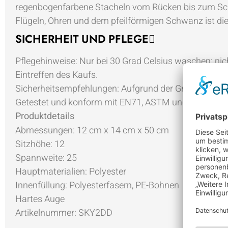
regenbogenfarbene Stacheln vom Rücken bis zum Sc
Flügeln, Ohren und dem pfeilförmigen Schwanz ist die
SICHERHEIT UND PFLEGE
Pflegehinweise:
Nur bei 30 Grad Celsius waschen; nich
Eintreffen des Kaufs.
Sicherheitsempfehlungen:
Aufgrund der Größe bitte ni
Getestet und konform mit EN71, ASTM und ISO 8124
Produktdetails
Abmessungen:
12 cm x 14 cm x 50 cm
Sitzhöhe:
12
Spannweite:
25
Hauptmaterialien:
Polyester
Innenfüllung:
Polyesterfasern, PE-Bohnen
Hartes Auge
Artikelnummer:
SKY2DD