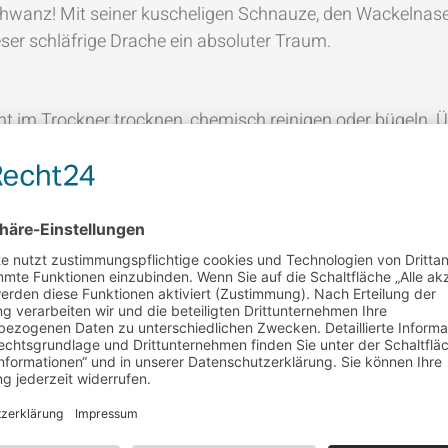
hwanz! Mit seiner kuscheligen Schnauze, den Wackelnas
ser schläfrige Drache ein absoluter Traum.
t im Trockner trocknen, chemisch reinigen oder bügeln. Üb
cht im Kinderbett/Gitterbett liegen lassen. Geeignet ab Ge