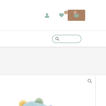
0
0
HIMMELSDRACHE
. MwSt. zzgl.
Versandkosten