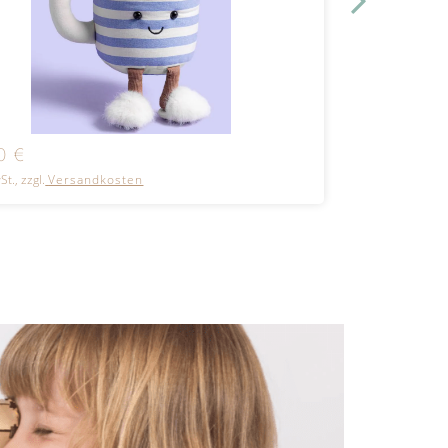
00
€
26,00
€
St., zzgl.
Versandkosten
inkl. MwSt., zzgl