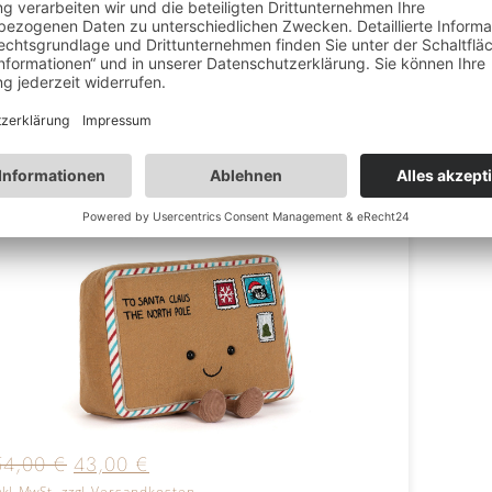
899
nkl. MwSt., zzgl.
Versandkosten
inkl. M
Jellycat Amuseables Letter To Santa
orrätig
54,00
€
43,00
€
nkl. MwSt., zzgl.
Versandkosten