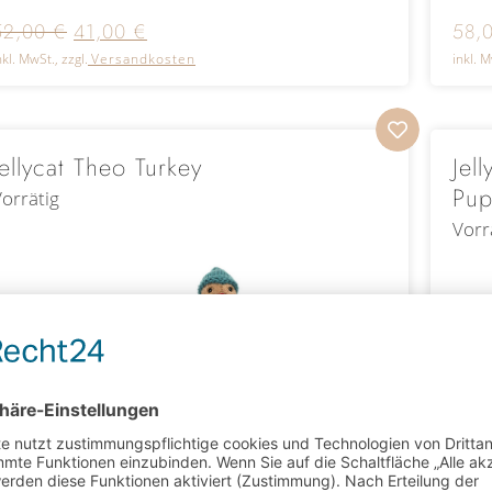
52,00
€
41,00
€
58,
nkl. MwSt., zzgl.
Versandkosten
inkl. M
Jellycat Theo Turkey
Jel
Pup
orrätig
Vorr
63,00
€