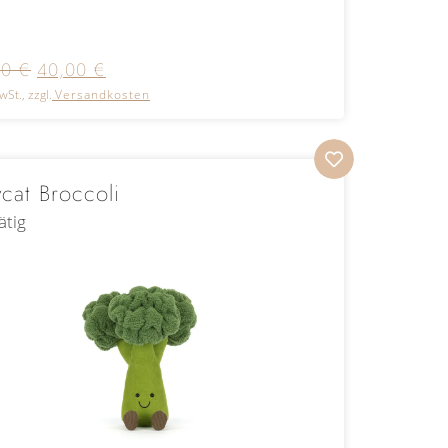
00
€
40,00
€
wSt., zzgl.
Versandkosten
lycat Broccoli
ätig