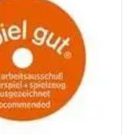
TELLEN!
ORB ANSCHAUEN
UNSCHLISTE
rkupplung, um verschiedene
e ergänzbar
 cm, inkl. 2 Spielfiguren
mit Profil (PVC frei)
Feinmotorik und die Kreativität
, Kindergarten geeignet