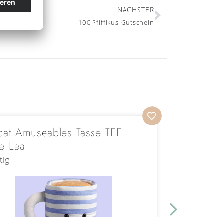
NÄCHSTER
10€ Pfiffikus-Gutschein
ycat Amuseables Tasse TEE
Jellyca
e Lea
Madelei
tig
Vorrätig