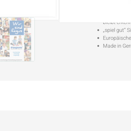
Ohne Nägel
Farblose La
bleibt erken
„spiel gut“ S
Europäisch
Made in Ge