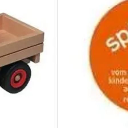
JETZT BES
Nicht vorrätig
WARENK
ZUR W
Mit Anhänge
Zubehörteil
Länge ca. 25
Gummireifen 
Fördert die 
Ab 2 Jahren