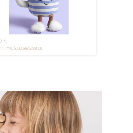
00
€
26,00
€
St., zzgl.
Versandkosten
inkl. MwSt., zzgl