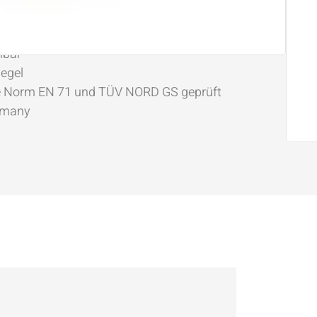
, Schrauben und Klammern
ckierung auf Wasserbasis, Holzstruktur
nbar
iegel
e Norm EN 71 und TÜV NORD GS geprüft
rmany