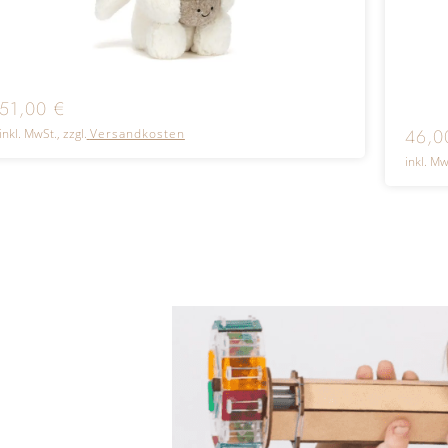
51,00
€
46,
inkl. MwSt., zzgl.
Versandkosten
inkl. Mw