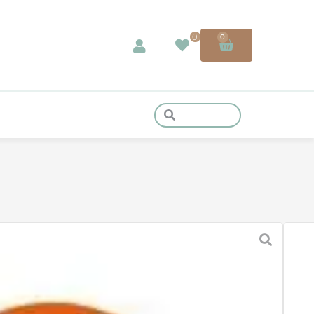
0
0
IMOG HOLZ
. MwSt. zzgl.
Versandkosten