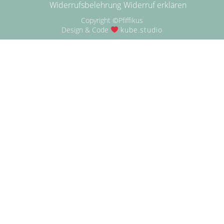
Widerrufsbelehrung
Widerruf erklären
Copyright ©Pfiffikus
Design & Code
kube.studio