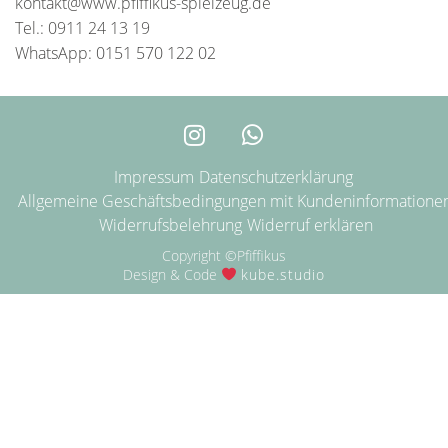
kontakt@www.pfiffikus-spielzeug.de
Tel.: 0911 24 13 19
WhatsApp: 0151 570 122 02
Impressum
Datenschutzerklärung
Allgemeine Geschäftsbedingungen mit Kundeninformatione
Widerrufsbelehrung
Widerruf erklären
Copyright ©Pfiffikus
Design & Code
kube.studio