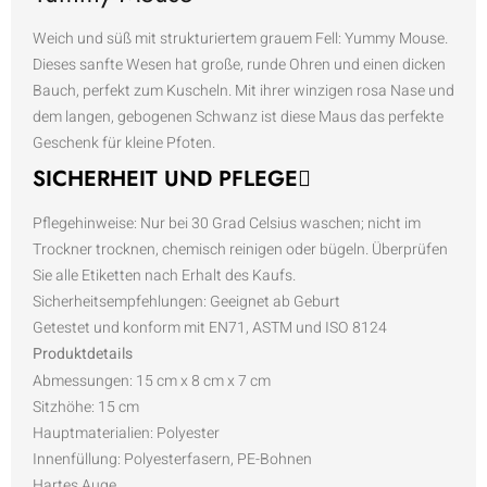
Weich und süß mit strukturiertem grauem Fell: Yummy Mouse.
Dieses sanfte Wesen hat große, runde Ohren und einen dicken
Bauch, perfekt zum Kuscheln. Mit ihrer winzigen rosa Nase und
dem langen, gebogenen Schwanz ist diese Maus das perfekte
Geschenk für kleine Pfoten.
SICHERHEIT UND PFLEGE
Pflegehinweise:
Nur bei 30 Grad Celsius waschen; nicht im
Trockner trocknen, chemisch reinigen oder bügeln. Überprüfen
Sie alle Etiketten nach Erhalt des Kaufs.
Sicherheitsempfehlungen:
Geeignet ab Geburt
Getestet und konform mit EN71, ASTM und ISO 8124
Produktdetails
Abmessungen:
15 cm x 8 cm x 7 cm
Sitzhöhe:
15 cm
Hauptmaterialien:
Polyester
Innenfüllung:
Polyesterfasern, PE-Bohnen
Hartes Auge