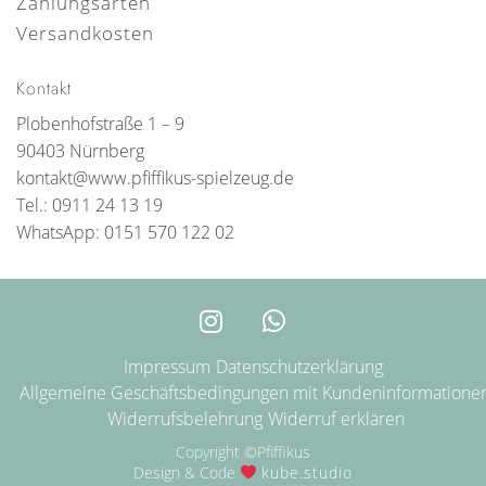
Zahlungsarten
Versandkosten
Kontakt
Plobenhofstraße 1 – 9
90403 Nürnberg
kontakt@www.pfiffikus-spielzeug.de
Tel.: 0911 24 13 19
WhatsApp: 0151 570 122 02
Impressum
Datenschutzerklärung
Allgemeine Geschäftsbedingungen mit Kundeninformatione
Widerrufsbelehrung
Widerruf erklären
Copyright ©Pfiffikus
Design & Code
kube.studio