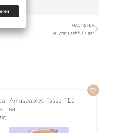
NÄCHSTER
Jellycat Bashful Tiger
ycat Amuseables Tasse TEE
Jellyca
e Lea
Madelei
tig
Vorrätig