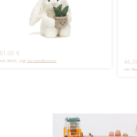
51,00
€
46,
inkl. MwSt., zzgl.
Versandkosten
inkl. Mw