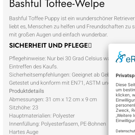
Bashful Toffee-Welpe
Bashful Toffee Puppy ist ein wunderschöner Retriever
liebt es, Menschen zu helfen und Freundschaften zu sch
mit großen Augen und einfach wunderbar.
SICHERHEIT UND PFLEGE
Pflegehinweise:
Nur bei 30 Grad Celsius waschen; nich
Eintreffen des Kaufs.
Sicherheitsempfehlungen:
Geeignet ab Geburt
Getestet und konform mit EN71, ASTM und ISO 8124
Produktdetails
Abmessungen:
31 cm x 12 cm x 9 cm
Sitzhöhe:
23
Hauptmaterialien:
Polyester
Innenfüllung:
Polyesterfasern, PE-Bohnen
Hartes Auge