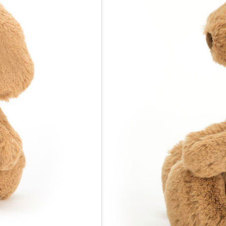
JETZT BES
Nicht vorrätig
WARENK
ZUR W
Bashful 
Bashful Toffee Pu
er lernt noch! Di
möchte später Bl