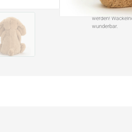
zu helfen und Fre
wie er es liebt, h
werden! Wackelnd
wunderbar.