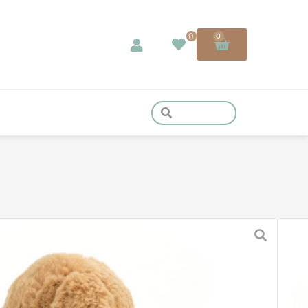
0
0
BASHFUL TOFFEE-WELPE
. MwSt. zzgl.
Versandkosten