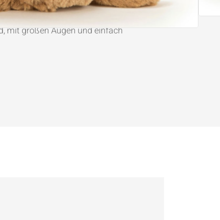
undschaften zu schließen – fast so sehr,
inter seinen Toffee-Ohren gekitzelt zu
, mit großen Augen und einfach