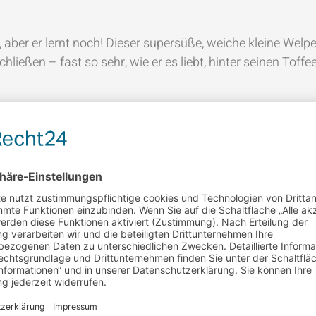
, aber er lernt noch! Dieser supersüße, weiche kleine Wel
ließen – fast so sehr, wie er es liebt, hinter seinen Toff
t im Trockner trocknen, chemisch reinigen oder bügeln. Üb