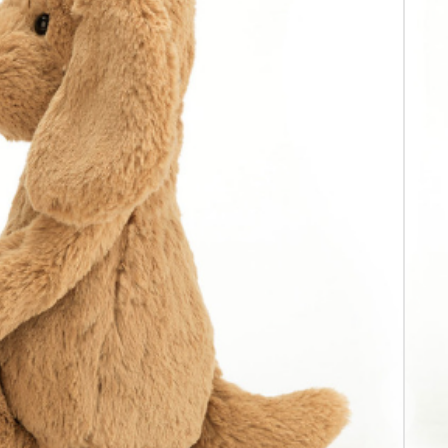
TELLEN!
ORB ANSCHAUEN
UNSCHLISTE
Toffee-Welpe
ppy ist ein wunderschöner Retriever, aber
eser supersüße, weiche kleine Welpe
indenhund werden. Er liebt es, Menschen