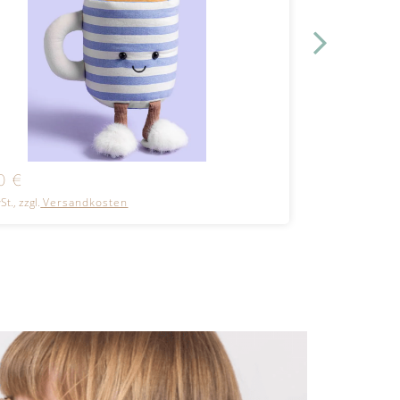
00
€
26,00
€
St., zzgl.
Versandkosten
inkl. MwSt., zzgl