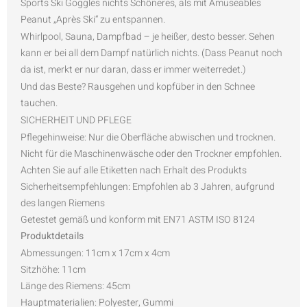
Sports Ski Goggles nichts Schöneres, als mit Amuseables
Peanut „Après Ski“ zu entspannen.
Whirlpool, Sauna, Dampfbad – je heißer, desto besser. Sehen
kann er bei all dem Dampf natürlich nichts. (Dass Peanut noch
da ist, merkt er nur daran, dass er immer weiterredet.)
Und das Beste? Rausgehen und kopfüber in den Schnee
tauchen.
SICHERHEIT UND PFLEGE
Pflegehinweise: Nur die Oberfläche abwischen und trocknen.
Nicht für die Maschinenwäsche oder den Trockner empfohlen.
Achten Sie auf alle Etiketten nach Erhalt des Produkts
Sicherheitsempfehlungen: Empfohlen ab 3 Jahren, aufgrund
des langen Riemens
Getestet gemäß und konform mit EN71 ASTM ISO 8124
Produktdetails
Abmessungen: 11cm x 17cm x 4cm
Sitzhöhe: 11cm
Länge des Riemens: 45cm
Hauptmaterialien: Polyester, Gummi