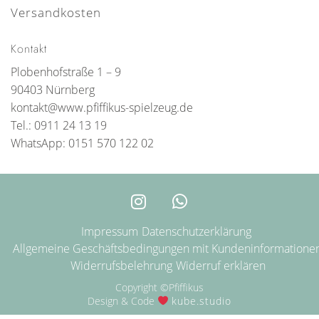
Versandkosten
Kontakt
Plobenhofstraße 1 – 9
90403 Nürnberg
kontakt@www.pfiffikus-spielzeug.de
Tel.: 0911 24 13 19
WhatsApp: 0151 570 122 02
Impressum
Datenschutzerklärung
Allgemeine Geschäftsbedingungen mit Kundeninformatione
Widerrufsbelehrung
Widerruf erklären
Copyright ©Pfiffikus
Design & Code
kube.studio