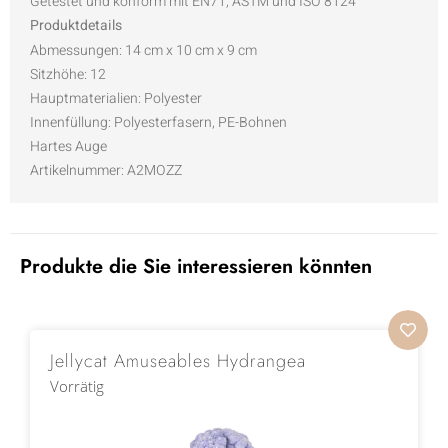
Getestet und konform mit EN71, ASTM und ISO 8124
Produktdetails
Abmessungen:
14 cm x 10 cm x 9 cm
Sitzhöhe:
12
Hauptmaterialien:
Polyester
Innenfüllung:
Polyesterfasern, PE-Bohnen
Hartes Auge
Artikelnummer:
A2MOZZ
Produkte die Sie interessieren könnten
Jellycat Amuseables Hydrangea
Vorrätig